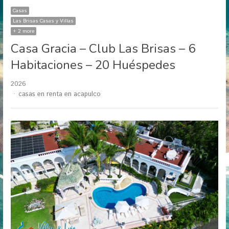
Casas
Las Brisas Casas y Villas
+ 2 more
Casa Gracia – Club Las Brisas – 6
Habitaciones – 20 Huéspedes
2026
Author
casas en renta en acapulco