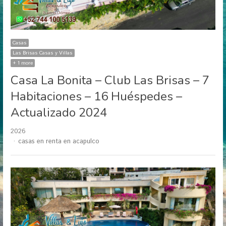
Casas
Las Brisas Casas y Villas
+ 1 more
Casa La Bonita – Club Las Brisas – 7
Habitaciones – 16 Huéspedes –
Actualizado 2024
2026
Author
casas en renta en acapulco