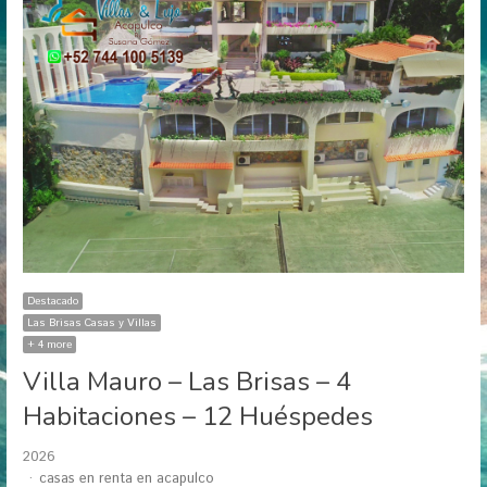
Destacado
Las Brisas Casas y Villas
+ 4 more
Villa Mauro – Las Brisas – 4
Habitaciones – 12 Huéspedes
2026
Author
casas en renta en acapulco