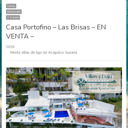
Casas
Destacado
+ 5 more
Casa Portofino – Las Brisas – EN
VENTA –
2026
Author
Renta villas de lujo en Acapulco Susana