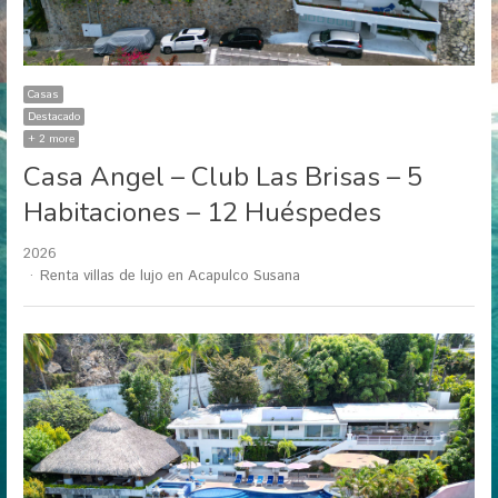
Casas
Destacado
+ 2 more
Casa Angel – Club Las Brisas – 5
Habitaciones – 12 Huéspedes
2026
Author
Renta villas de lujo en Acapulco Susana