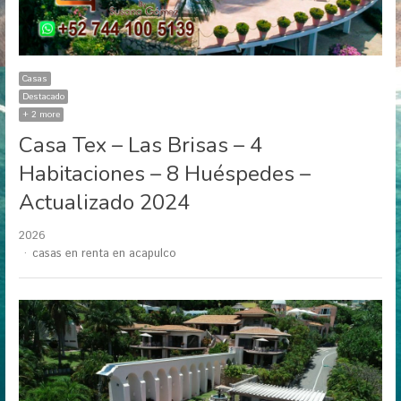
Casas
Destacado
+ 2 more
Casa Tex – Las Brisas – 4
Habitaciones – 8 Huéspedes –
Actualizado 2024
2026
Author
casas en renta en acapulco