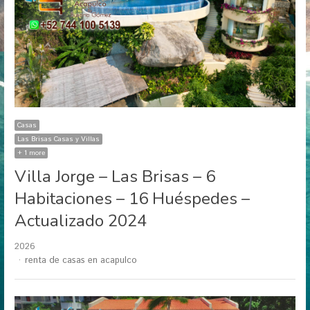
Casas
Las Brisas Casas y Villas
+ 1 more
Villa Jorge – Las Brisas – 6
Habitaciones – 16 Huéspedes –
Actualizado 2024
2026
Author
renta de casas en acapulco