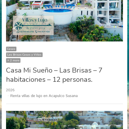
Casas
Las Brisas Casas y Villas
+ 2 more
Casa Mi Sueño – Las Brisas – 7
habitaciones – 12 personas.
2026
Author
Renta villas de lujo en Acapulco Susana