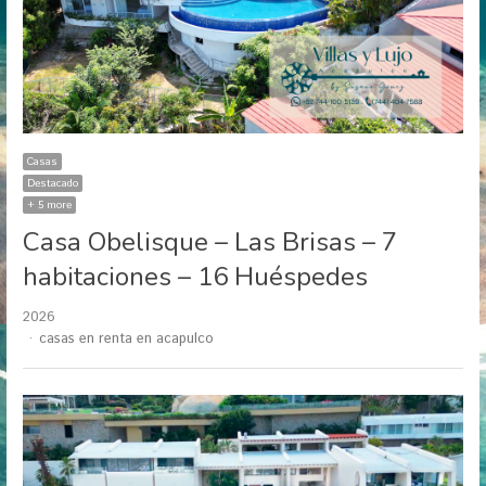
Casas
Destacado
+ 5 more
Casa Obelisque – Las Brisas – 7
habitaciones – 16 Huéspedes
2026
Author
casas en renta en acapulco