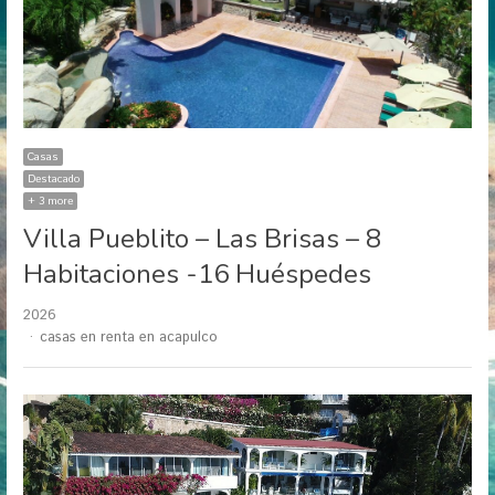
Casas
Destacado
+ 3 more
Villa Pueblito – Las Brisas – 8
Habitaciones -16 Huéspedes
2026
Author
casas en renta en acapulco