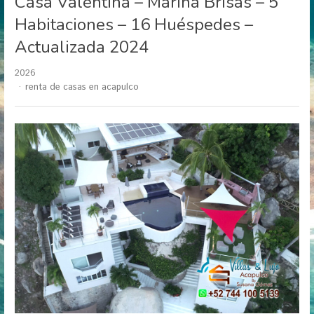
Casa Valentina – Marina Brisas – 5
Habitaciones – 16 Huéspedes –
Actualizada 2024
2026
Author
renta de casas en acapulco