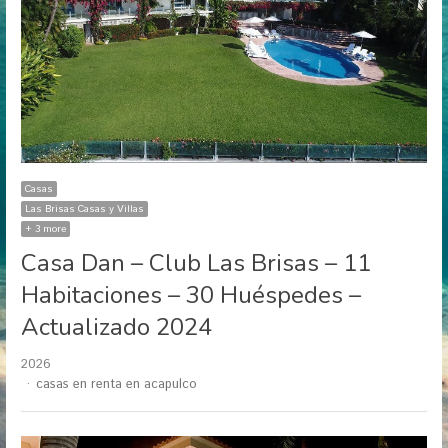
Casas
Las Brisas Casas y Villas
+ 3 more
Casa Dan – Club Las Brisas – 11
Habitaciones – 30 Huéspedes –
Actualizado 2024
2026
Author
casas en renta en acapulco