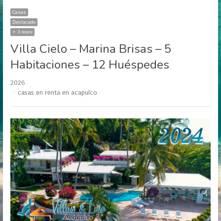
Casas
Destacado
+ 3 more
Villa Cielo – Marina Brisas – 5
Habitaciones – 12 Huéspedes
2026
Author
casas en renta en acapulco