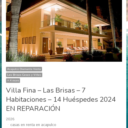
Acapulco Diamante Venta
Las Brisas Casas y Villas
+ 4 more
Villa Fina – Las Brisas – 7
Habitaciones – 14 Huéspedes 2024
EN REPARACIÓN
2026
Author
casas en renta en acapulco