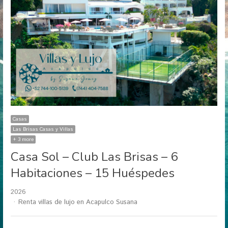
Casas
Las Brisas Casas y Villas
+ 3 more
Casa Sol – Club Las Brisas – 6
Habitaciones – 15 Huéspedes
2026
Author
Renta villas de lujo en Acapulco Susana